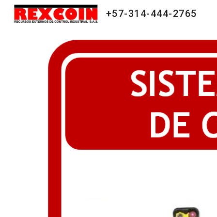
+57-314-444-2765
Sk